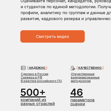
Оценивайте персонал, кандидатов, руково
и студентов по единой методологии. Полу
профили, аналитику по группам и данные дл
развития, кадрового резерва и управленче
Смотреть видео
[
НАДЕЖНО
]
[
КАЧЕСТВЕННО
]
Сделано в России
Отечественные
Сервера в РФ
валидизированные
В реестре российского ПО
методологии
500+
46
компаний из
параметров
разных отраслей
оценки