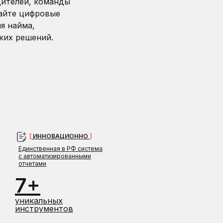
дителей, команды
чайте цифровые
я найма,
ских решений.
[
ИННОВАЦИОННО
]
Единственная в РФ система
с автоматизированными
отчетами
7+
уникальных
инструментов