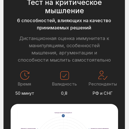
Формирование кадрового резерва
Компания:
Российская горно-металлургическая
компания (NDA)
Цель оценки компании:
Создать систему выявления талантов
из действующих сотрудников
предприятия
[
Результат
]
Среди 100 респондентов выявили
6
сотрудников
с выраженным
управленческим потенциалом
Подробнее