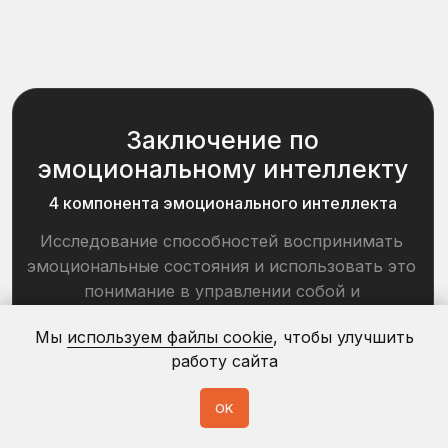
Длительность формирования
аналитической базы и принятия
кадровых решений
сокращена в
16 раз
Подробнее
SKILLCODE
ПОЗВОЛЯЕТ
ОЦЕНИВАТЬ КОМПЕТЕНЦИИ
СОТРУДНИКОВ И
КАНДИДАТОВ
НА ЛЮБУЮ
ПОЗИЦИЮ
Мы
используем файлы cookie
, чтобы улучшить
работу сайта
OK