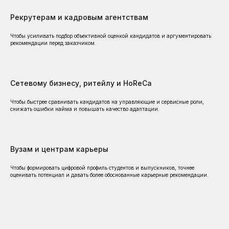
Рекрутерам и кадровым агентствам
ПОЧЕМУ КОМПАНИИ
Чтобы усиливать подбор объективной оценкой кандидатов и аргументировать
ВЫБИРАЮТ SKILLCODE
рекомендации перед заказчиком.
Компании используют SkillCode не только для
тестирования, а для кадровых решений:
найма, развития, ротации, кадрового резерва
Сетевому бизнесу, ритейлу и HoReCa
и оценки руководителей.
Чтобы быстрее сравнивать кандидатов на управляющие и сервисные роли,
снижать ошибки найма и повышать качество адаптации.
Lucky Group
New ea
Междунар
Ресторанная группа,
логистиче
Вузам и центрам карьеры
основанная в 2017 году
Чтобы формировать цифровой профиль студентов и выпускников, точнее
Искали (и даже планировали
Наша компания N
оценивать потенциал и давать более обоснованные карьерные рекомендации.
создавать сами) тест для оценки
использует платфор
soft skill руководителей и
для оценки кандид
потенциальных руководителей.
сотрудников. За вр
Нашли SkillCode и остановились на
системой мы убеди
них. Выбрав необходимые именно
не просто тестиров