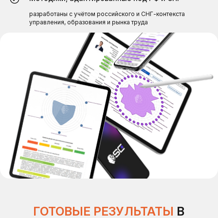
Как это работает
Сформируйте кадровый резерв
разработаны с учётом российского и СНГ-контекста
управления, образования и рынка труда
МОНИТОРИНГ ИЗМЕНЕНИЯ НАВЫКОВ
ОТСЛЕЖИВАЙТЕ
ДИНАМИКУ РОСТА
Проводите повторную оценку сотрудников после
ротации или программы обучения, а также