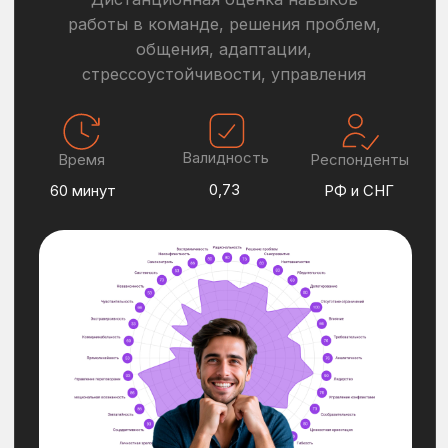
КЕЙСЫ: ОТ КАДРОВЫХ РЕШЕНИЙ К
БИЗНЕС-РЕЗУЛЬТАТАМ
Оптимизация воронки найма
Компания:
Российская розничная торговая
компания (NDA)
Цель оценки компании:
Отбор самых подходящих кандидатов
на линейные и управленческие