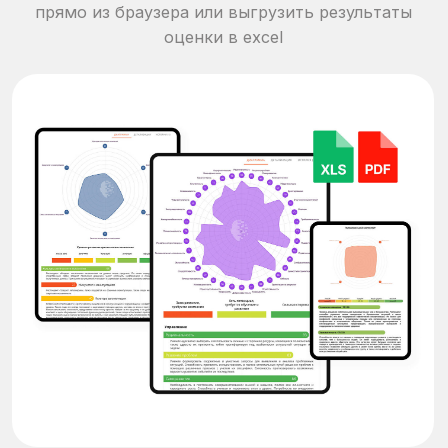
Тест на критическое
мышление
6 способностей, влияющих на качество
принимаемых решений
Дистанционная оценка иммунитета к
манипуляциям, особенностей
мышления, аргументации и
способности мыслить самостоятельно
Время
Валидность
Респонденты
0,8
50 минут
РФ и СНГ