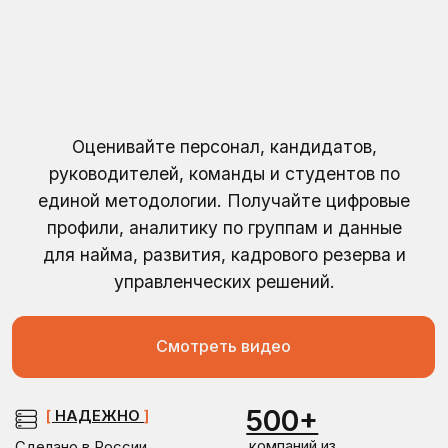
Оценивайте персонал, кандидатов,
руководителей, команды и студентов по
единой методологии. Получайте цифровые
профили, аналитику по группам и данные
для найма, развития, кадрового резерва и
управленческих решений.
Смотреть видео
500+
[
НАДЕЖНО
]
компаний из
Сделано в России
разных отраслей
Сервера в РФ
В реестре российского ПО
46
[
ИННОВАЦИОННО
]
параметров
Единственная в РФ
оценки
система
с автоматизированными
отчетами
7+
[
КАЧЕСТВЕННО
]