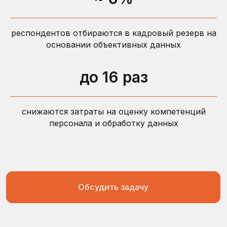
респондентов отбираются в кадровый резерв на
Заключение по
основании объективных данных
эмоциональному интеллекту
4 компонента эмоционального интеллекта
до 16 раз
Исследование способностей воспринимать
эмоциональные состояния и использовать это
понимание в управлении собой и
коммуникациях с окружающими. Оценка через
снижаются затраты на оценку компетенций
призму личностных особенностей и
персонала и обработку данных
критического мышления
Время
Валидность
Респонденты
0,73
автоматически
РФ и СНГ