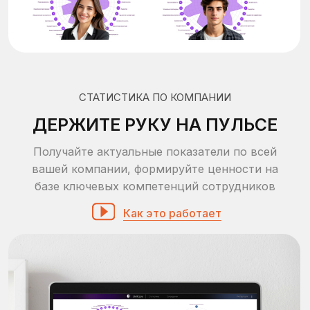
SkillCode оценивает soft skills, эмоциональный
интеллект и критическое мышление
сотрудников и кандидатов, чтобы снижать
ошибки найма, выявлять управленческий
потенциал, формировать кадровый резерв и
принимать решения на основе данных.
Тест на Soft Skills
36 управленческих, коммуникативных и
мотивационных компетенций
Дистанционная оценка навыков
работы в команде, решения проблем,
общения, адаптации,
стрессоустойчивости, управления
Валидность
Время
Респонденты