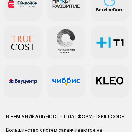
ГОТОВЫЕ РЕЗУЛЬТАТЫ
В
ВАШЕМ КАБИНЕТЕ
SkillCode превращает результаты оценки в
понятные кадровые решения: кого нанимать,
развивать, повышать, включать в резерв или
сравнивать с профилем должности.
ГРУППОВЫЕ ОТЧЕТЫ
СОЗДАВАЙТЕ СВОИ БЕНЧМАРКИ
Узнайте ключевые компетенции должности,
отдела, департамента или команды
В ЧЕМ УНИКАЛЬНОСТЬ ПЛАТФОРМЫ SKILLCODE
Как это работает
Большинство систем заканчиваются на