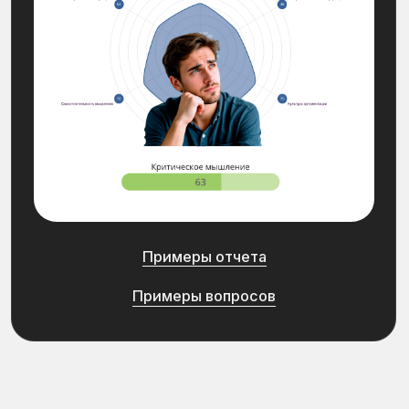
Развитие команд федеральной сети
Компания:
Сетевое агентство недвижимости
«АЯКС»
Цель оценки компании:
Двухкратный рост годовой выручки
за 5 лет за счет развития
компетенций команды
[
Результат
]
Цель компании по двукратному
росту выручки
достигнута за 1 год