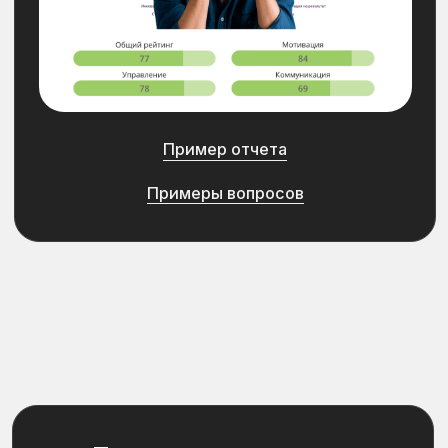
позиции
[
Результат
]
Количество собеседований
сокращено
на 30%
Увеличен показатель
прохождения испытательного
срока
на 20%
Подробнее