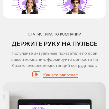
SkillCode оценивает soft skills, эмоциональный
интеллект и критическое мышление
сотрудников и кандидатов, чтобы снижать
ошибки найма, выявлять управленческий
потенциал, формировать кадровый резерв и
принимать решения на основе данных.
Тест на Soft Skills
36 управленческих, коммуникативных и
мотивационных компетенций
Дистанционная оценка навыков
работы в команде, решения проблем,
общения, адаптации,
стрессоустойчивости, управления
Валидность
Время
Респонденты