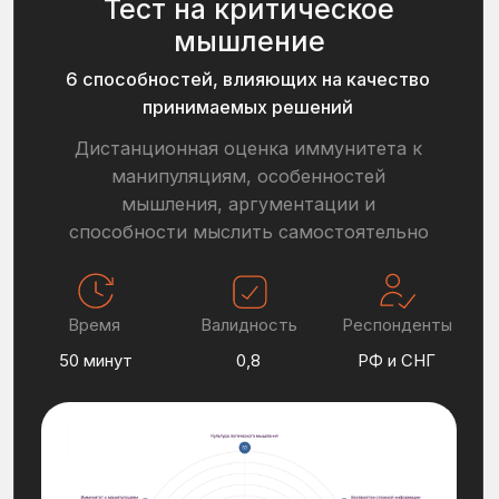
Формирование кадрового резерва
Компания:
Российская горно-металлургическая
компания (NDA)
Цель оценки компании:
Создать систему выявления талантов
из действующих сотрудников
предприятия
[
Результат
]
Среди 100 респондентов выявили
6
сотрудников
с выраженным
управленческим потенциалом
Подробнее