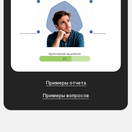
Развитие команд федеральной сети
Компания:
Сетевое агентство недвижимости
«АЯКС»
Цель оценки компании:
Двухкратный рост годовой выручки
за 5 лет за счет развития
компетенций команды
[
Результат
]
Цель компании по двукратному
росту выручки
достигнута за 1 год