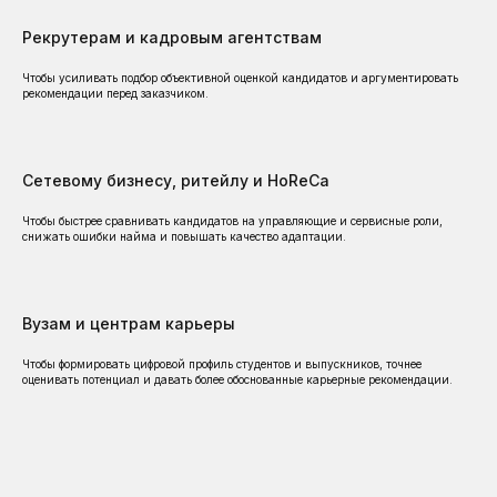
Рекрутерам и кадровым агентствам
ПОЧЕМУ КОМПАНИИ
Чтобы усиливать подбор объективной оценкой кандидатов и аргументировать
ВЫБИРАЮТ SKILLCODE
рекомендации перед заказчиком.
Компании используют SkillCode не только для
тестирования, а для кадровых решений:
найма, развития, ротации, кадрового резерва
Сетевому бизнесу, ритейлу и HoReCa
и оценки руководителей.
Чтобы быстрее сравнивать кандидатов на управляющие и сервисные роли,
снижать ошибки найма и повышать качество адаптации.
Lucky Group
New ea
Междунар
Ресторанная группа,
логистиче
Вузам и центрам карьеры
основанная в 2017 году
Чтобы формировать цифровой профиль студентов и выпускников, точнее
Искали (и даже планировали
Наша компания N
оценивать потенциал и давать более обоснованные карьерные рекомендации.
создавать сами) тест для оценки
использует платфор
soft skill руководителей и
для оценки кандид
потенциальных руководителей.
сотрудников. За вр
Нашли SkillCode и остановились на
системой мы убеди
них. Выбрав необходимые именно
не просто тестиров