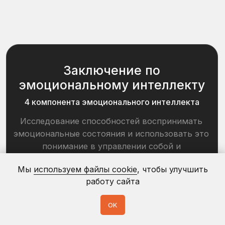
Длительность формирования
аналитической базы и принятия
кадровых решений
сокращена в
16 раз
Подробнее
SKILLCODE
ПОЗВОЛЯЕТ
ОЦЕНИВАТЬ КОМПЕТЕНЦИИ
СОТРУДНИКОВ И
КАНДИДАТОВ
НА ЛЮБУЮ
ПОЗИЦИЮ
Мы
используем файлы cookie
, чтобы улучшить
работу сайта
OK