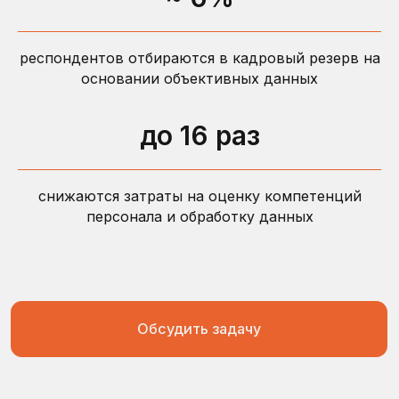
респондентов отбираются в кадровый резерв на
Заключение по
основании объективных данных
эмоциональному интеллекту
4 компонента эмоционального интеллекта
до 16 раз
Исследование способностей воспринимать
эмоциональные состояния и использовать это
понимание в управлении собой и
коммуникациях с окружающими. Оценка через
снижаются затраты на оценку компетенций
призму личностных особенностей и
персонала и обработку данных
критического мышления
Время
Валидность
Респонденты
0,73
автоматически
РФ и СНГ