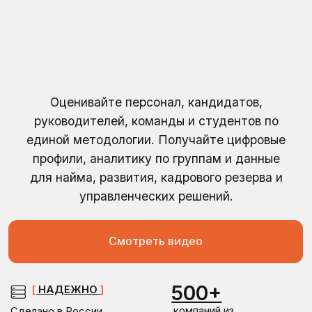
Оценивайте персонал, кандидатов,
руководителей, команды и студентов по
единой методологии. Получайте цифровые
профили, аналитику по группам и данные
для найма, развития, кадрового резерва и
управленческих решений.
Смотреть видео
500+
[
НАДЕЖНО
]
компаний из
Сделано в России
разных отраслей
Сервера в РФ
В реестре российского ПО
46
[
ИННОВАЦИОННО
]
параметров
Единственная в РФ
оценки
система
с автоматизированными
отчетами
7+
[
КАЧЕСТВЕННО
]