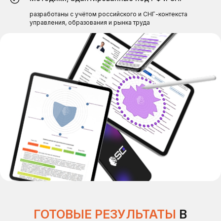
Как это работает
Сформируйте кадровый резерв
разработаны с учётом российского и СНГ-контекста
управления, образования и рынка труда
МОНИТОРИНГ ИЗМЕНЕНИЯ НАВЫКОВ
ОТСЛЕЖИВАЙТЕ
ДИНАМИКУ РОСТА
Проводите повторную оценку сотрудников после
ротации или программы обучения, а также