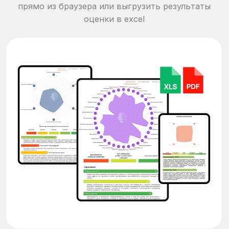
Тест на критическое
мышление
6 способностей, влияющих на качество
принимаемых решений
Дистанционная оценка иммунитета к
манипуляциям, особенностей
мышления, аргументации и
способности мыслить самостоятельно
Время
Валидность
Респонденты
0,8
50 минут
РФ и СНГ