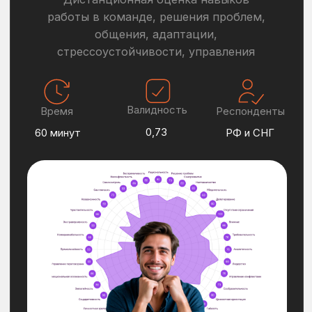
КЕЙСЫ: ОТ КАДРОВЫХ РЕШЕНИЙ К
БИЗНЕС-РЕЗУЛЬТАТАМ
Оптимизация воронки найма
Компания:
Российская розничная торговая
компания (NDA)
Цель оценки компании:
Отбор самых подходящих кандидатов
на линейные и управленческие