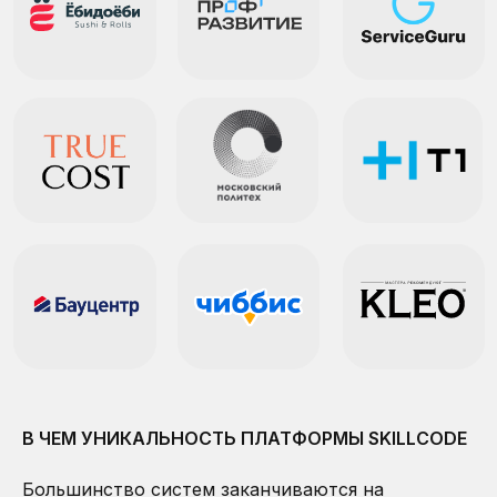
ГОТОВЫЕ РЕЗУЛЬТАТЫ
В
ВАШЕМ КАБИНЕТЕ
SkillCode превращает результаты оценки в
понятные кадровые решения: кого нанимать,
развивать, повышать, включать в резерв или
сравнивать с профилем должности.
ГРУППОВЫЕ ОТЧЕТЫ
СОЗДАВАЙТЕ СВОИ БЕНЧМАРКИ
Узнайте ключевые компетенции должности,
отдела, департамента или команды
В ЧЕМ УНИКАЛЬНОСТЬ ПЛАТФОРМЫ SKILLCODE
Как это работает
Большинство систем заканчиваются на