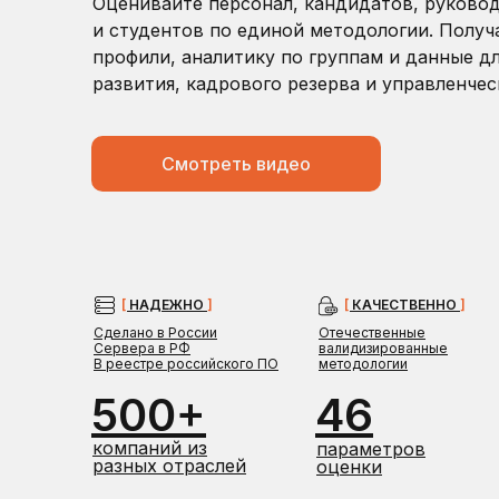
Оценивайте персонал, кандидатов, руково
и студентов по единой методологии. Полу
профили, аналитику по группам и данные дл
развития, кадрового резерва и управленче
Смотреть видео
[
НАДЕЖНО
]
[
КАЧЕСТВЕННО
]
Сделано в России
Отечественные
Сервера в РФ
валидизированные
В реестре российского ПО
методологии
500+
46
компаний из
параметров
разных отраслей
оценки