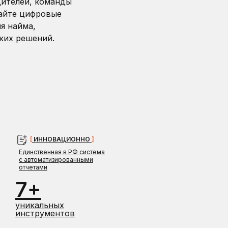
дителей, команды
чайте цифровые
я найма,
ских решений.
[
ИННОВАЦИОННО
]
Единственная в РФ система
с автоматизированными
отчетами
7+
уникальных
инструментов