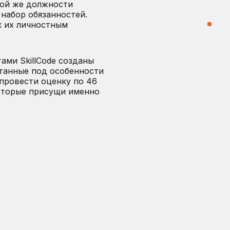
той же должности
набор обязанностей.
к их личностным
ми SkillCode созданы
отанные под особенности
провести оценку по 46
оторые присущи именно