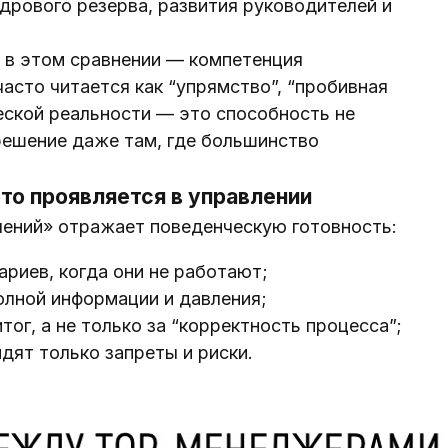
адрового резерва, развития руководителей и
 в этом сравнении — компетенция
часто читается как “упрямство”, “пробивная
ческой реальности — это способность не
 решение даже там, где большинство
это проявляется в управлении
ичений» отражает поведенческую готовность:
риев, когда они не работают;
олной информации и давления;
тог, а не только за “корректность процесса”;
идят только запреты и риски.