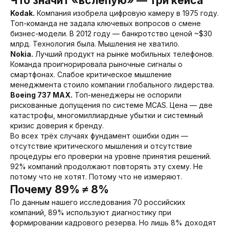
Что значит «вслепую» — три кейса
Kodak.
Компания изобрела цифровую камеру в 1975 году.
Топ-команда не задала ключевых вопросов о смене
бизнес-модели. В 2012 году — банкротство ценой ~$30
млрд. Технология была. Мышления не хватило.
Nokia.
Лучший продукт на рынке мобильных телефонов.
Команда проигнорировала рыночные сигналы о
смартфонах. Слабое критическое мышление
менеджмента стоило компании глобального лидерства.
Boeing 737 MAX.
Топ-менеджеры не оспорили
рискованные допущения по системе MCAS. Цена — две
катастрофы, многомиллиардные убытки и системный
кризис доверия к бренду.
Во всех трёх случаях фундамент ошибки один —
отсутствие критического мышления и отсутствие
процедуры его проверки на уровне принятия решений.
92% компаний продолжают повторять эту схему. Не
потому что не хотят. Потому что не измеряют.
Почему 89% ≠ 8%
По данным нашего исследования 70 российских
компаний, 89% используют диагностику при
формировании кадрового резерва. Но лишь 8% доходят