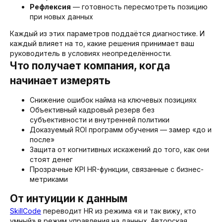
Рефлексия
— готовность пересмотреть позицию
Заполните форму и мы свяжемся с
при новых данных
Вами в ближайшее время
Каждый из этих параметров поддаётся диагностике. И
каждый влияет на то, какие решения принимает ваш
руководитель в условиях неопределённости.
Что получает компания, когда
начинает измерять
Снижение ошибок найма на ключевых позициях
Объективный кадровый резерв без
субъективности и внутренней политики
Доказуемый ROI программ обучения — замер «до и
после»
Защита от когнитивных искажений до того, как они
стоят денег
Прозрачные KPI HR-функции, связанные с бизнес-
метриками
От интуиции к данным
SkillCode
переводит HR из режима «я и так вижу, кто
умный» в режим управления на данных. Авторская