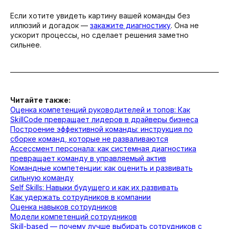
Заполните форму и мы свяжемся с
Если хотите увидеть картину вашей команды без
Вами в ближайшее время
иллюзий и догадок —
закажите диагностику
. Она не
ускорит процессы, но сделает решения заметно
сильнее.
Читайте также:
Оценка компетенций руководителей и топов: Как
SkillCode превращает лидеров в драйверы бизнеса
Построение эффективной команды: инструкция по
сборке команд, которые не разваливаются
Ассессмент персонала: как системная диагностика
превращает команду в управляемый актив
Командные компетенции: как оценить и развивать
сильную команду
Self Skills: Навыки будущего и как их развивать
Как удержать сотрудников в компании
Оценка навыков сотрудников
Модели компетенций сотрудников
Skill-based — почему лучше выбирать сотрудников с