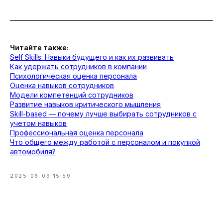
Читайте также:
Self Skills: Навыки будущего и как их развивать
Как удержать сотрудников в компании
Психологическая оценка персонала
Оценка навыков сотрудников
Модели компетенций сотрудников
Развитие навыков критического мышления
Оцените компетенции
Skill-based — почему лучше выбирать сотрудников с
сотрудников
учетом навыков
Профессиональная оценка персонала
Что общего между работой с персоналом и покупкой
Заполните форму и мы свяжемся с
автомобиля?
Вами в ближайшее время
2025-06-09 15:59