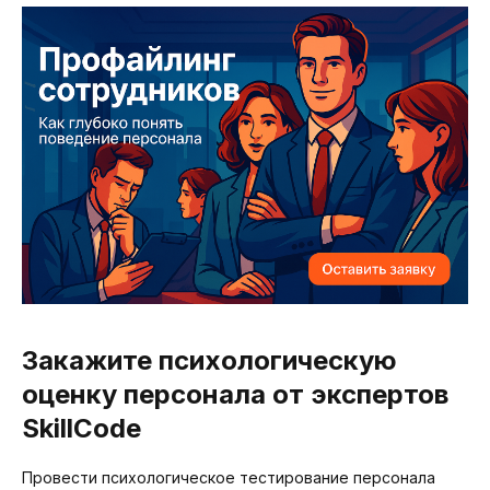
Оцените компетенции
сотрудников
Заполните форму и мы свяжемся с
Закажите психологическую
Вами в ближайшее время
оценку персонала от экспертов
SkillCode
Провести психологическое тестирование персонала