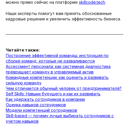
можно прямо сейчас на платформе
skillcode.tech
.
Наши эксперты помогут вам принять обоснованные
кадровые решения и увеличить эффективность бизнеса.
Читайте также:
Построение эффективной команды: инструкция по
сборке команд, которые не разваливаются
Ассессмент персонала: как системная диагностика
превращает команду в управляемый актив
Командные компетенции: как оценить и развивать
сильную команду
Чем отличается обычный человек от предпринимателя?
Self Skills: Навыки будущего и как их развивать
Как удержать сотрудников в компании
Оценка навыков сотрудников
Модели компетенций сотрудников
Skill-based — почему лучше выбирать сотрудников с
Вернуться на сайт
учетом навыков